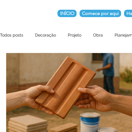
INÍCIO
Comece por aqui
He
Todos posts
Decoração
Projeto
Obra
Planeja