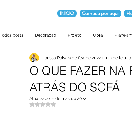
INÍCIO
Comece por aqui
He
Todos posts
Decoração
Projeto
Obra
Planeja
Larissa Paiva
9 de fev. de 2022
1 min de leitura
O QUE FAZER NA
ATRÁS DO SOFÁ
Atualizado:
5 de mar. de 2022
Avaliado com NaN de 5 estrelas.